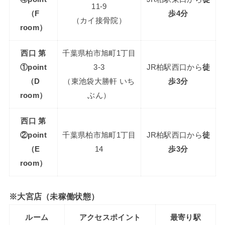
11-9
（F
歩4分
（カイ接骨院）
room）
西口 第
千葉県柏市旭町1丁目
①point
3-3
JR柏駅西口から
徒
（D
（東池袋大勝軒 いち
歩3分
room）
ぶん）
西口 第
②point
千葉県柏市旭町1丁目
JR柏駅西口から
徒
（E
14
歩3分
room）
※大宮店（未稼働状態）
ルーム
アクセスポイント
最寄り駅