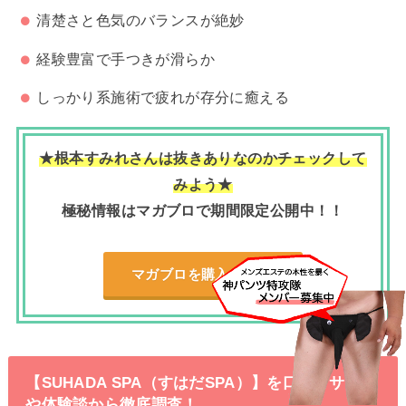
清楚さと色気のバランスが絶妙
経験豊富で手つきが滑らか
しっかり系施術で疲れが存分に癒える
★根本すみれさんは抜きありなのかチェックして
みよう★
極秘情報はマガブロで期間限定公開中！！
マガブロを購入する
【SUHADA SPA（すはだSPA）】を口コミサイト
や体験談から徹底調査！