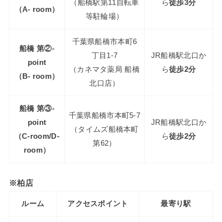
（船橋駅第11自転車
ら
徒歩3分
（A- room）
等駐輪場）
千葉県船橋市本町6
船橋 第②-
丁目1-7
JR船橋駅北口か
point
（カネマタ薬局 船橋
ら
徒歩2分
（B- room）
北口店）
船橋 第③-
千葉県船橋市本町5-7
point
JR船橋駅北口か
（タイムズ船橋本町
（C-room/D-
ら
徒歩2分
第62）
room）
※柏店
ルーム
アクセスポイント
最寄り駅