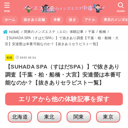
MENU
SEARCH
ホーム
抜きあり店舗
本番
抜き
アナル
東京のメンズ
関東のメンズエステ（エロ）体験記事
千葉
船橋
HOME
【SUHADA SPA（すはだSPA）】で抜きあり調査【千葉・柏・船橋・大
宮】安達螢は本番可能なのか？【抜きありセラピスト一覧】
2025.02.26
船橋
【SUHADA SPA（すはだSPA）】で抜きあり
調査【千葉・柏・船橋・大宮】安達螢は本番可
能なのか？【抜きありセラピスト一覧】
エリアから他の体験記事を探す
北海道
東北
関東
東京