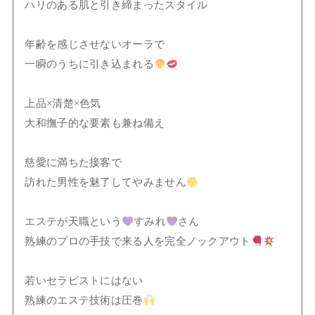
ハリのある肌と引き締まったスタイル
年齢を感じさせないオーラで
一瞬のうちに引き込まれる
上品×清楚×色気
大和撫子的な要素も兼ね備え
慈愛に満ちた接客で
訪れた男性を魅了してやみません
エステが天職という
すみれ
さん
熟練のプロの手技で来る人を完全ノックアウト
若いセラピストにはない
熟練のエステ技術は圧巻