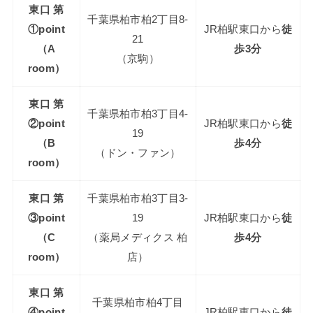
東口 第
千葉県柏市柏2丁目8-
①point
JR柏駅東口から
徒
21
（A
歩3分
（京駒）
room）
東口 第
千葉県柏市柏3丁目4-
②point
JR柏駅東口から
徒
19
（B
歩4分
（ドン・ファン）
room）
東口 第
千葉県柏市柏3丁目3-
③point
19
JR柏駅東口から
徒
（C
（薬局メディクス 柏
歩4分
room）
店）
東口 第
千葉県柏市柏4丁目
④point
JR柏駅東口から
徒