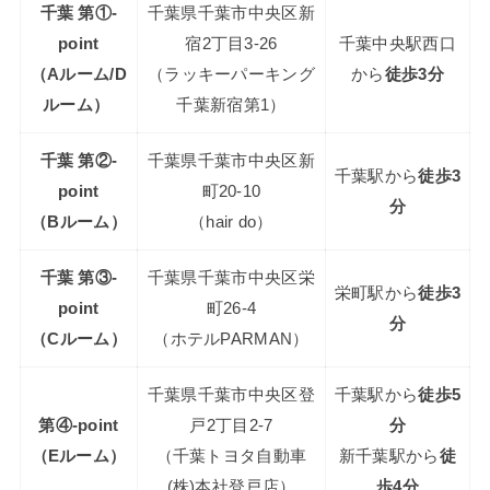
千葉 第①-
千葉県千葉市中央区新
point
宿2丁目3-26
千葉中央駅西口
（Aルーム/D
（ラッキーパーキング
から
徒歩3分
ルーム）
千葉新宿第1）
千葉 第②-
千葉県千葉市中央区新
千葉駅から
徒歩3
point
町20-10
分
（Bルーム）
（hair do）
千葉 第③-
千葉県千葉市中央区栄
栄町駅から
徒歩3
point
町26-4
分
（Cルーム）
（ホテルPARMAN）
千葉県千葉市中央区登
千葉駅から
徒歩5
第④-point
戸2丁目2-7
分
（Eルーム）
（千葉トヨタ自動車
新千葉駅から
徒
(株)本社登戸店）
歩4分