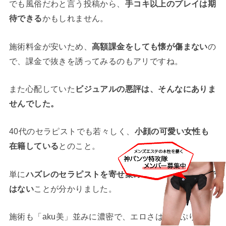
でも風俗だわと言う投稿から、
手コキ以上のプレイは期
待できる
かもしれません。
施術料金が安いため、
高額課金をしても懐が傷まない
の
で、課金で抜きを誘ってみるのもアリですね。
また心配していた
ビジュアルの悪評は、そんなにありま
せんでした。
40代のセラピストでも若々しく、
小顔の可愛い女性も
在籍している
とのこと。
単に
ハズレのセラピストを寄せ集めしたメンズエステで
はない
ことが分かりました。
施術も「aku美」並みに濃密で、エロさはたっぷり。