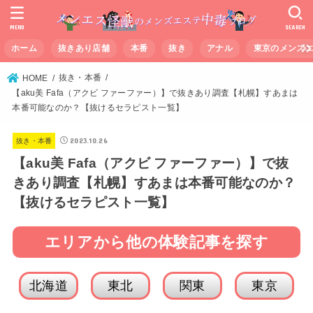
MENU
SEARCH
ホーム
抜きあり店舗
本番
抜き
アナル
東京のメンズ
抜き・本番
HOME
【aku美 Fafa（アクビ ファーファー）】で抜きあり調査【札幌】すあまは
本番可能なのか？【抜けるセラピスト一覧】
2023.10.26
抜き・本番
【aku美 Fafa（アクビ ファーファー）】で抜
きあり調査【札幌】すあまは本番可能なのか？
【抜けるセラピスト一覧】
エリアから他の体験記事を探す
北海道
東北
関東
東京