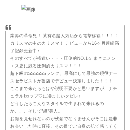
業界の革命児！ 某有名超人気店から電撃移籍！！！！
カリスマの中のカリスマ！ デビューから16ヶ月連続満
了記録更新中♪
そのすべてが桁違い・・・圧倒的NO.1☆ まさにメン
エス史に残る圧倒的カリスマ！！！
超ド級のSSSSSSランク、最高にして最強の現役ナー
スセラピストが当店でデビュー決定しました！！！
ここまで来たらもはや説明不要かと思いますが、ナチ
ュラルIカップ♡に凄まじいクビレ♪
どうしたらこんなスタイルで生まれて来れるの
か、、、そして”超”美人。
お顔を見せれないのが残念でなりませんがそこは是非
お会いした時に直接、その目でご自身の肌で感じてく