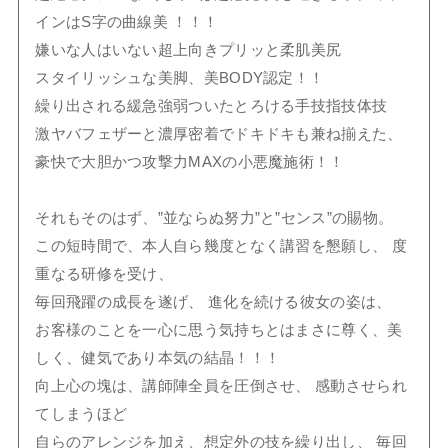
インはS字の曲線美 ！！！
嫌いな人はいない超上向きプリッと柔肌美尻
スタイリッシュな美脚、美BODY認定！！
繰り出される緩急強弱ついたとろける手技指技体技
激ヤバフェザーと濃厚密着でドキドキも兼ね揃えた、
豪快で大胆かつ攻撃力MAXの小悪魔施術！！
それもそのはず、”並ならぬ努力”と”センス”の賜物。
この短時間で、本人自ら幾度となく講習を懇願し、 度
重なる研修を受け、
毎回飛躍の成長を遂げ、 進化を続ける彼女の姿は、
お客様のことを一心に思う気持ちとはまさに尊く、美
しく、健気であり本気の結晶！！！
向上心の塊は、講師陣全員を圧倒させ、 感動させられ
てしまうほど
自らのアレンジを加え、想定外の技を繰り出し、 毎回