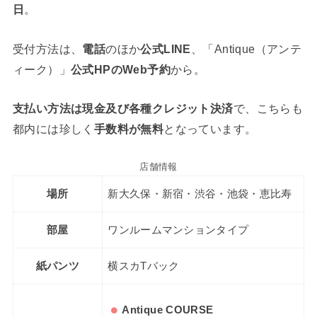
日
。
受付方法は、
電話
のほか
公式LINE
、「Antique（アンテ
ィーク）」
公式HPのWeb予約
から。
支払い方法は現金及び各種クレジット決済
で、こちらも
都内には珍しく
手数料が無料
となっています。
店舗情報
場所
新大久保・新宿・渋谷・池袋・恵比寿
部屋
ワンルームマンションタイプ
紙パンツ
横スカTバック
Antique COURSE