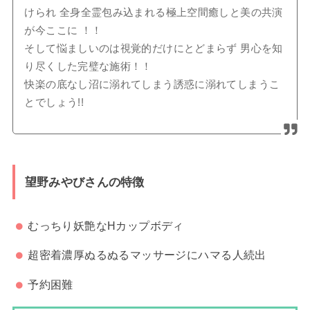
けられ 全身全霊包み込まれる極上空間癒しと美の共演
が今ここに ！！
そして悩ましいのは視覚的だけにとどまらず 男心を知
り尽くした完璧な施術！！
快楽の底なし沼に溺れてしまう誘惑に溺れてしまうこ
とでしょう!!
望野みやびさんの特徴
むっちり妖艶なHカップボディ
超密着濃厚ぬるぬるマッサージにハマる人続出
予約困難