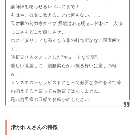
講師陣を唸らせるレベルにまで！
もはや、彼女に教えることは何もない。。。
天才肌の努力家タイプ 愛嬌溢れる明るい性格に、人懐
っこさもどこか感じさせ、
ホスピタリティも高くもう非の打ち所がない国宝級で
す。
時折見せるクスッとした”キュートな笑顔”、
優しい眼差しに、物腰柔らかい振る舞いは癒しの極
み。
メンズエステセラピストにとって必要な条件を全て兼
ね揃えてると言っても過言ではありません。
是非貴男様の五感でお確かめください。
渚かれん
さんの特徴