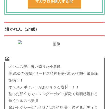
マガブロを購入する
渚かれん
（
24歳）
メンエス界に舞い降りた小悪魔
美BODY×愛嬌×サービス精神旺盛×激ヤバ施術 最高峰
施術！！
オススメポイントがありすぎる逸材！！！
整った顔立ちでスレンダーボディ妖艶で透明感溢れる
輝くツルスベ美肌
超絶セクシーな”くびれ”は超必見 美し過ぎるボディラ