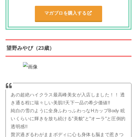
マガブロを購入する
望野みやび（
23歳）
あの超絶ハイクラス最高峰美女が入店しました！！ 透
き通る程に瑞々しい美肌!!天下一品の希少価値!!
純白の雪のように全身ふわっふわっなHカップBody 眩
いくらいに輝きを放ち続ける”美貌”と”オーラ”と圧倒的
透明感!!
贅沢過ぎるわがままボディに心も身体も脳まで惹きつ