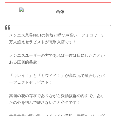
メンエス業界No.1の美貌と呼び声高い、フォロワー3
万人超えセラピストが電撃入店です！
メンエスユーザーの方であれば一度は目にしたことが
ある圧倒的美貌！
「キレイ！」と「カワイイ！」が高次元で融合したパ
ーフェクトセラピスト！
高嶺の花の存在でありながら愛嬌抜群の内面で、あな
たの心を掴んで離さないこと必至です！
サラサラの髪の毛、スベスベの美肌、魅惑のスレンダ