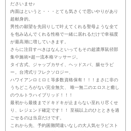
ださいませ♪
内面はというと・・・とても気さくで思いやりがあり
超献身的。
男性の願望を先回りして叶えてくれる聖母ような全て
を包み込んでくれる性格で一緒に居れるだけで幸福度
が最高潮に増していきます。
さらに注目すべきはなんといってもその超濃厚鼠径部
集中施術×超一流本格マッサージ。
タイ古式、ジャップカサイ、ヘッドスパ、腸セラピ
ー。台湾式リフレクソロジー、
ハワイアンロミロミ等多数資格保有！！！まさに非の
うちどころがない完全無欠、 唯一無二のエロスと癒し
のウルトラハイブリッド！！！
最初から最後までドキドキが止まらない至れり尽くせ
り、レジェンド確定です！！ 至福以上のひとときを過
ごせるのは当店だけです。
これから先、予約困難間違いなしの大人気セラピスト