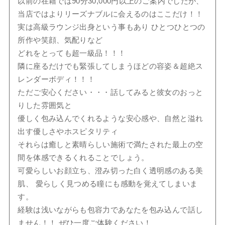
以前の在籍では90分30,000円以上のご案内でしたが、
当店ではよりリーズナブルに会えるのはここだけ！！
実は高級ラウンジ出身という事もあり ひとつひとつの
所作や笑顔、気配りなど
どれをとっても超一級品！！！
隣に座るだけでも緊張してしまうほどの容姿＆超絶ス
レンダーボディ！！！
ただご安心ください・・・話してみると彼女のおっと
りした雰囲気と
優しく包み込んでくれるような安心感や、自然と溢れ
出す優しさやホスピタリティ
それらは癒しと素晴らしい施術で満たされた最上の空
間を体感できるくれることでしょう。
可愛らしいお顔立ち、澄み切った白く透明感のある美
肌、 愛らしく見つめる瞳にも感動を覚えてしまいま
す。
経験は浅いながらも包容力であなたを包み込んで話し
ません！！ ぜひ一度ご体験ください！