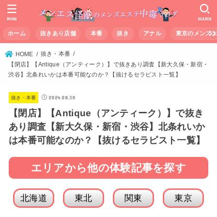
MENU
SEARCH
ホーム
抜きあり店舗
本番
抜き
アナル
東京のメンズ
抜き・本番
HOME
【閉店】【Antique（アンティーク）】で抜きあり調査【新大久保・新宿・
渋谷】北条れいかは本番可能なのか？【抜けるセラピスト一覧】
2024.08.30
抜き・本番
【閉店】【Antique（アンティーク）】で抜き
あり調査【新大久保・新宿・渋谷】北条れいか
は本番可能なのか？【抜けるセラピスト一覧】
エリアから他の体験記事を探す
北海道
東北
関東
東京