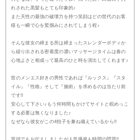
れされた黒髪もとても印象的♪
また天性の最強の破壊力を持つ笑顔はどの世代のお客
様も一瞬で心を鷲掴みにされてしまう程♪
そんな彼女の締まる所は締まったスレンダーボディか
ら繰り出される密着度の濃いマッサージタイムは春の
心地よさと相成って最高のひと時を演出してくれます♪
世のメンエス好きの男性であれば『ルックス』『スタ
イル』『性格』そして『施術』を求めるのは当たり前
です!!
安心して下さい♪もう何時間もかけてサイトと睨めっこ
する必要は無くなりました♪
なぜなら彼女がこの4拍子を兼ね備えているから!!
冒頭でもお伝えしましたが人気爆発も時間の問題!!