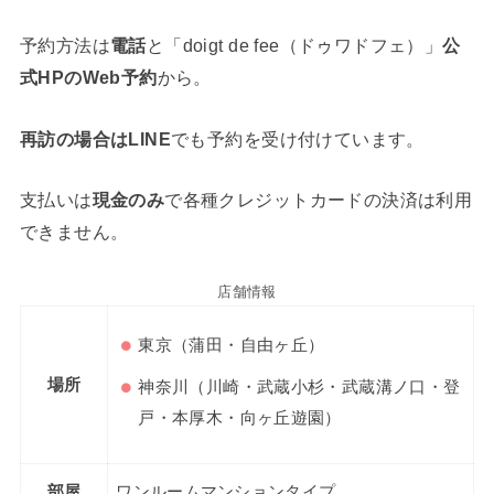
予約方法は
電話
と「doigt de fee（ドゥワドフェ）」
公
式HPのWeb予約
から。
再訪の場合はLINE
でも予約を受け付けています。
支払いは
現金のみ
で各種クレジットカードの決済は利用
できません。
店舗情報
東京（蒲田・自由ヶ丘）
場所
神奈川（川崎・武蔵小杉・武蔵溝ノ口・登
戸・本厚木・向ヶ丘遊園）
部屋
ワンルームマンションタイプ