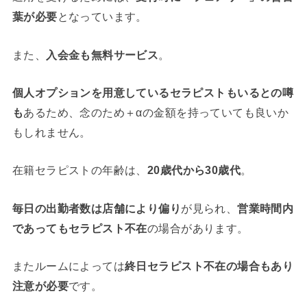
葉が必要
となっています。
また、
入会金も無料サービス
。
個人オプションを用意しているセラピストもいるとの噂
も
あるため、念のため＋αの金額を持っていても良いか
もしれません。
在籍セラピストの年齢は、
20歳代から30歳代
。
毎日の出勤者数は店舗により偏り
が見られ、
営業時間内
であってもセラピスト不在
の場合があります。
またルームによっては
終日セラピスト不在の場合もあり
注意が必要
です。