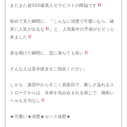
またまた超SSS級美人セラピストの降臨です
初めて見た瞬間に、『こんなに清楚で可愛いなら、確
実に人気が出るな
』と、人気集中の予感がビビッと
来ました
扉を開けた瞬間に、恋に落ちても良い
そんな人は是非彼女をご指名ください。
しかも、講習中からすごく真面目で、優しさ溢れるス
トロークからは、全身を包み込まれる感じで、施術レ
ベルも文句なし
★可愛い★清楚★センス抜群★