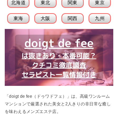
北海道
東北
関東
東京
東海
大阪
関西
九州
「doigt de fee（ドゥワドフェ）」は、高級ワンルーム
マンションで厳選された美女と2人きりの非日常な癒し
を味わえるメンズエステ店。