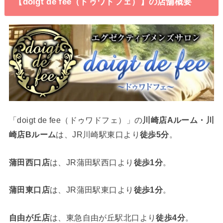
【doigt de fee（ドゥワドフェ）】の店舗概要
「doigt de fee（ドゥワドフェ）」の
川崎店Aルーム・川
崎店Bルーム
は、JR川崎駅東口より
徒歩5分
。
蒲田西口店
は、JR蒲田駅西口より
徒歩1分
。
蒲田東口店
は、JR蒲田駅東口より
徒歩1分
。
自由が丘店
は、東急自由が丘駅北口より
徒歩4分
。