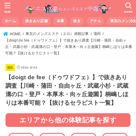
MENU
SEARCH
ホーム
抜きあり店舗
本番
抜き
アナル
東京のメンズ
東京のメンズエステ（エロ）体験記事
蒲田
HOME
【doigt de fee（ドゥワドフェ）】で抜きあり調査【川崎・蒲田・自由ヶ
丘・武蔵小杉・武蔵溝の口・登戸・本厚木・向ヶ丘遊園】桐嶋しほりは本番
可能？【抜けるセラピスト一覧】
2024.10.02
蒲田
【doigt de fee（ドゥワドフェ）】で抜きあり
調査【川崎・蒲田・自由ヶ丘・武蔵小杉・武蔵
溝の口・登戸・本厚木・向ヶ丘遊園】桐嶋しほ
りは本番可能？【抜けるセラピスト一覧】
エリアから他の体験記事を探す