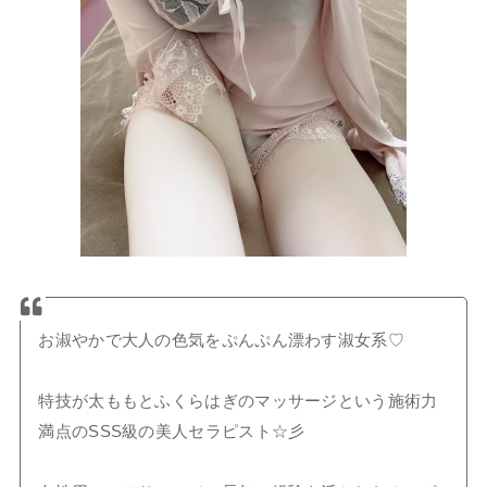
お淑やかで大人の色気をぷんぷん漂わす淑女系♡
特技が太ももとふくらはぎのマッサージという施術力
満点のSSS級の美人セラピスト☆彡