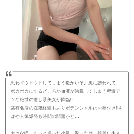
思わずウトウトしてしまう暖かいそよ風に誘われて、
ポカポカにするどころか血液が沸騰してしまう程激ア
ツな絶世の癒し系美女が降臨!!
某有名店の在籍経験もありポテンシャルはお墨付き!!も
はや人気爆発も時間の問題かと…
大きな瞳、すっと通った小鼻、潤った唇、綺麗に手入