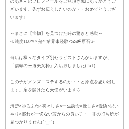
のあさんのプロフィールをご覧頂き誠にありがとうご
ざいます。先ずお伝えしたいのが・・おめでとうござ
います♪
～まさに【宝物】を見つけた時の驚きと感動～
≪純度100％×完全業界未経験×SS級原石≫
当店は様々なタイプ別セラピストさんがいますが、
『信頼の王道美女枠』入店致しました(ToT)
この子がメンズエステするのか・・と原点を思い出し
ます。扉を開けたら天使がいます♡
清楚×ゆるふわ×初々しさ×一生懸命×優しさ×愛嬌×思い
やり×擦れが一切ない芯からの良い子・・非の打ち所が
見つかりません(´･_･`)