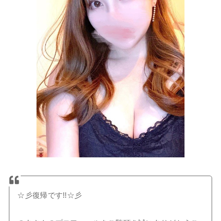
☆彡復帰です!!☆彡