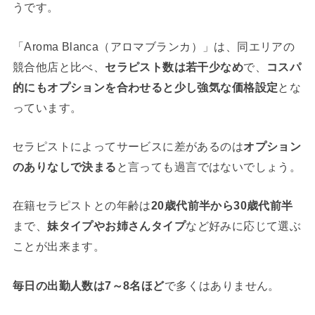
うです。
「Aroma Blanca（アロマブランカ）」は、同エリアの
競合他店と比べ、
セラピスト数は若干少なめ
で、
コスパ
的にもオプションを合わせると少し強気な価格設定
とな
っています。
セラピストによってサービスに差があるのは
オプション
のありなしで決まる
と言っても過言ではないでしょう。
在籍セラピストとの年齢は
20歳代前半から30歳代前半
まで、
妹タイプやお姉さんタイプ
など好みに応じて選ぶ
ことが出来ます。
毎日の出勤人数は7～8名ほど
で多くはありません。