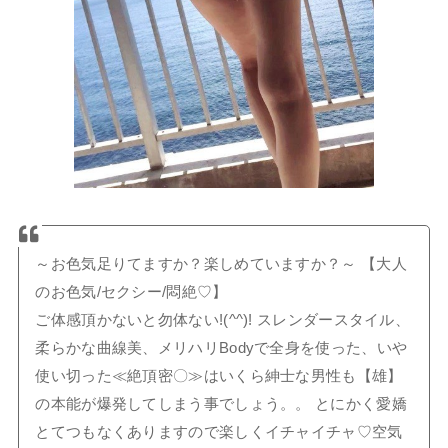
～お色気足りてますか？楽しめていますか？～ 【大人
のお色気/セクシー/悶絶♡】
ご体感頂かないと勿体ない!(^^)! スレンダースタイル、
柔らかな曲線美、メリハリBodyで全身を使った、いや
使い切った≪絶頂密〇≫はいくら紳士な男性も【雄】
の本能が爆発してしまう事でしょう。。 とにかく愛嬌
とてつもなくありますので楽しくイチャイチャ♡空気