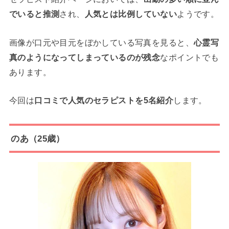
でいると推測
され、
人気とは比例していない
ようです。
画像が口元や目元をぼかしている写真を見ると、
心霊写
真のようになってしまっているのが残念
なポイントでも
あります。
今回は
口コミで人気のセラピストを5名紹介
します。
のあ（25歳）