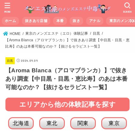
MENU
SEARCH
ホーム
抜きあり店舗
本番
抜き
アナル
東京のメンズ
東京のメンズエステ（エロ）体験記事
目黒
HOME
【Aroma Blanca（アロマブランカ）】で抜きあり調査【中目黒・目黒・恵
比寿】のあは本番可能なのか？【抜けるセラピスト一覧】
2024.09.09
目黒
【Aroma Blanca（アロマブランカ）】で抜き
あり調査【中目黒・目黒・恵比寿】のあは本番
可能なのか？【抜けるセラピスト一覧】
エリアから他の体験記事を探す
北海道
東北
関東
東京